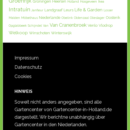
Groenrijk
Groningen
Heerlen
Holland
Hoogeveen
Ikea
Intratuin
Life & Garden
Landgraaf
Leurs
Janfleur
Losser
Niederlande
Oosterik
Malden
Möbelhaus
Obelink
Oldenzaal
Olieslager
Van Cranenbroek
Venlo
Vlodrop
Opglabbeek
Schijndel
Van
Welkoop
Winschoten
Winterswijk
Impressum
Datenschutz
Cookies
HINWEIS
Soweit nicht anders angegeben, sind alle
Gartencenter von Gartencenter-in-Holland.de
dargestellt. Wir berichtne unabhängig über
Gartencenter in den Niederlanden.